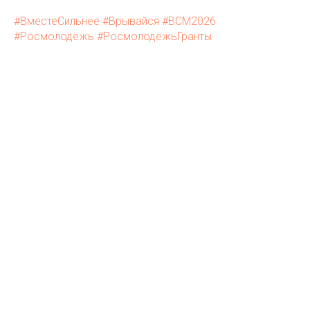
#ВместеСильнее
#Врывайся
#ВСМ2026
#Росмолодёжь
#РосмолодёжьГранты